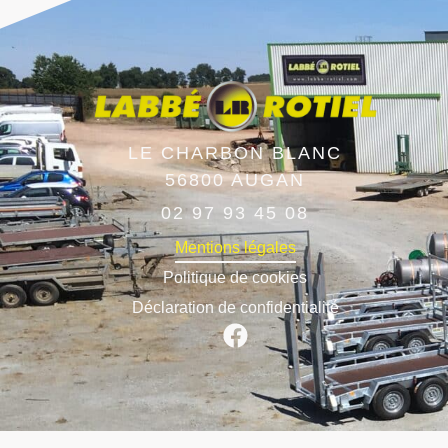
LE CHARBON BLANC
56800
AUGAN
02 97 93 45 08
Mentions légales
Politique de cookies
Déclaration de confidentialité