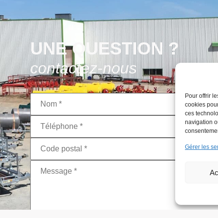
UNE QUESTION ?
contactez-nous
Pour offrir 
Nom
*
cookies pour
ces technolo
Téléphone
*
navigation ou
consentement
Code
Gérer les se
postal
*
Message
*
Ac