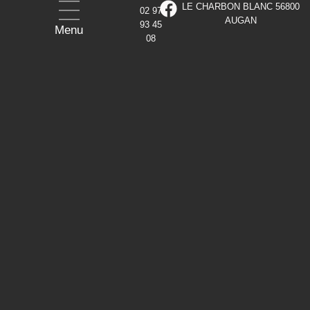
LE CHARBON BLANC
56800
02 97
AUGAN
93 45
Menu
08