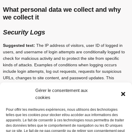
What personal data we collect and why
we collect it
Security Logs
Suggested text:
The IP address of visitors, user ID of logged in
users, and username of login attempts are conditionally logged to
check for malicious activity and to protect the site from specific
kinds of attacks. Examples of conditions when logging occurs
include login attempts, log out requests, requests for suspicious
URLs, changes to site content, and password updates. This
information is retained for 60 days.
Gérer le consentement aux
Who we share your data with
cookies
When running Security Check, ithemes.com will be contacted as
Pour offrir les meilleures expériences, nous utilisons des technologies
part of a process to determine if the site supports TLS/SSL
telles que les cookies pour stocker et/ou accéder aux informations des
appareils. Le fait de consentir à ces technologies nous permettra de traiter
requests. No personal data is sent to ithemes.com as part of this
des données telles que le comportement de navigation ou les ID uniques
process. Requests to ithemes.com include the site's URL. For
sur ce site. Le fait de ne pas consentir ou de retirer son consentement peut